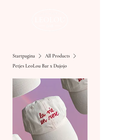
Startpagina
All Products
Petjes LeoLou Bar x Dujojo