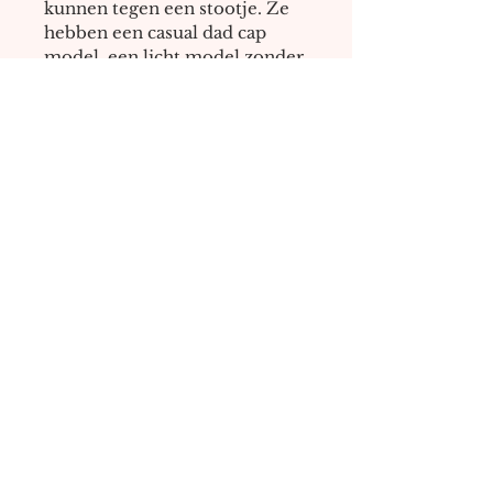
kunnen tegen een stootje. Ze 
hebben een casual dad cap 
model, een licht model zonder 
vulling vooraan.
Events
Workshops
Limini
Boxen
Over ons
Algemene Voorwaarden
Privacy Beleid
Contact
Vacatures
Volg ons op Instagram